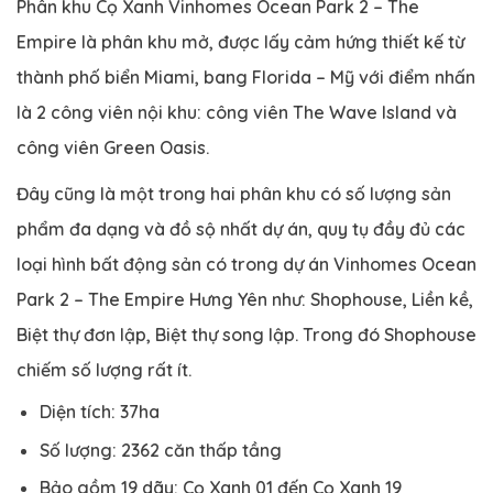
Phân khu Cọ Xanh Vinhomes Ocean Park 2 – The
Empire là phân khu mở, được lấy cảm hứng thiết kế từ
thành phố biển Miami, bang Florida – Mỹ với điểm nhấn
là 2 công viên nội khu: công viên The Wave Island và
công viên Green Oasis.
Đây cũng là một trong hai phân khu có số lượng sản
phẩm đa dạng và đồ sộ nhất dự án, quy tụ đầy đủ các
loại hình bất động sản có trong dự án Vinhomes Ocean
Park 2 – The Empire Hưng Yên như: Shophouse, Liền kề,
Biệt thự đơn lập, Biệt thự song lập. Trong đó Shophouse
chiếm số lượng rất ít.
Diện tích: 37ha
Số lượng: 2362 căn thấp tầng
Bảo gồm 19 dãy: Cọ Xanh 01 đến Cọ Xanh 19