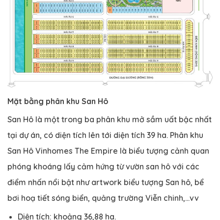
Mặt bằng phân khu San Hô
San Hô là một trong ba phân khu mở sầm uất bậc nhất
tại dự án, có diện tích lên tới diện tích 39 ha. Phân khu
San Hô Vinhomes The Empire là biểu tượng cảnh quan
phóng khoáng lấy cảm hứng từ vườn san hô với các
điểm nhấn nổi bật như artwork biểu tượng San hô, bể
bơi hoạ tiết sóng biển, quảng trường Viễn chinh,…vv
Diện tích: khoảng 36,88 ha.