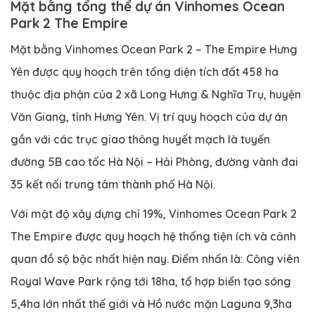
Mặt bằng tổng thể dự án Vinhomes Ocean
Park 2 The Empire
Mặt bằng Vinhomes Ocean Park 2 – The Empire Hưng
Yên được quy hoạch trên tổng diện tích đất 458 ha
thuộc địa phận của 2 xã Long Hưng & Nghĩa Trụ, huyện
Văn Giang, tỉnh Hưng Yên. Vị trí quy hoạch của dự án
gần với các trục giao thông huyết mạch là tuyến
đường 5B cao tốc Hà Nội – Hải Phòng, đường vành đai
35 kết nối trung tâm thành phố Hà Nội.
Với mật độ xây dựng chỉ 19%, Vinhomes Ocean Park 2
The Empire được quy hoạch hệ thống tiện ích và cảnh
quan đồ sộ bậc nhất hiện nay. Điểm nhấn là: Công viên
Royal Wave Park rộng tới 18ha, tổ hợp biển tạo sóng
5,4ha lớn nhất thế giới và Hồ nước mặn Laguna 9,3ha