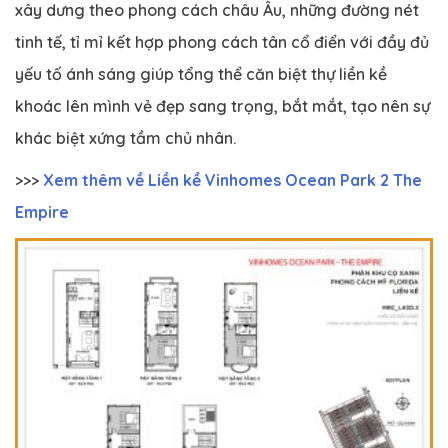
xây dưng theo phong cách châu Âu, những đường nét
tinh tế, tỉ mỉ kết hợp phong cách tân cổ điển với đầy đủ
yếu tố ánh sáng giúp tổng thể căn biệt thự liền kề
khoác lên mình vẻ đẹp sang trọng, bắt mắt, tạo nên sự
khác biệt xứng tầm chủ nhân.
>>>
Xem thêm về Liền kề Vinhomes Ocean Park 2 The
Empire