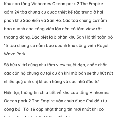
Khu cao tầng Vinhomes Ocean park 2 The Empire
gồm 24 tòa chung cư được thiết kế tập trung ở hai
phân khu Sao Biển và San Hô. Các tòa chung cư nằm
bao quanh các công viên lớn nên có tầm view rất
thoáng đãng. Đặc biệt là ở phân khu San Hô thì toàn bộ
15 tòa chung cư nằm bao quanh khu công viên Royal
Wave Park.
Sở hữu vị trí cũng như tầm view tuyệt đẹp, chắc chắn
các căn hộ chung cư tại dự án khi mở bán sẽ thu hút rất
nhiều quý anh chị khách hàng và các nhà đầu tư.
Hiện tại, thông tin chia tiết về khu cao tầng Vinhomes
Ocean park 2 The Empire vẫn chưa được Chủ đầu tư
công bố . Tôi sẽ cập nhật thông tin mới nhất khi có