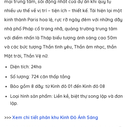
mại trung tâm, sôi động nhất của dự án khi quy tụ
nhiều ưu thế về vị trí – tiện ích – thiết kế. Tái hiện lại một
kinh thành Paris hoa lệ, rực rỡ ngày đêm với những dãy
nhà phố Pháp cổ trang nhã, quảng trường trung tâm
với điểm nhấn là Tháp biểu tượng ánh sáng cao 50m
và các bức tượng Thần tình yêu, Thần âm nhạc, thần
Mặt trời, Thần Vệ nữ.
Diện tích: 24ha
Số lượng: 724 căn thấp tầng
Bảo gồm 8 dãy: từ Kinh đô 01 đến Kinh đô 08
Loại hình sản phẩm: Liền kề, biệt thự song lập và đơn
lập.
>>>
Xem chi tiết phân khu Kinh Đô Ánh Sáng